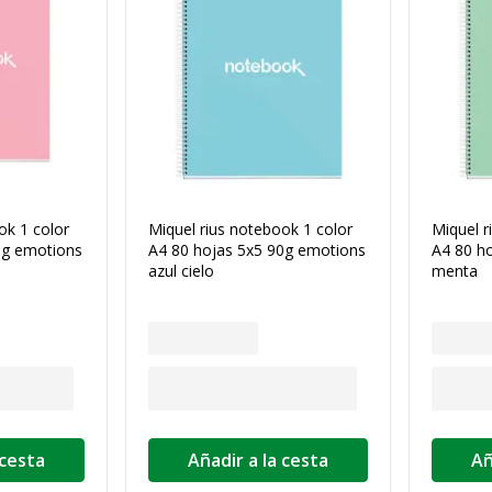
ok 1 color
Miquel rius notebook 1 color
Miquel r
0g emotions
A4 80 hojas 5x5 90g emotions
A4 80 h
azul cielo
menta
 cesta
Añadir a la cesta
Añ