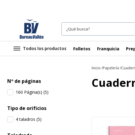
Todos los productos
Folletos
Franquicia
Prep
Inicio
Papelería
Cuadern
Cuadern
Nº de páginas
160 Página(s)
(
5
)
Tipo de orificios
4 taladros
(
5
)