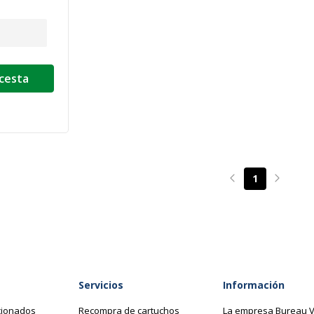
 cesta
1
Page précédente
Page su
Servicios
Información
cionados
Recompra de cartuchos
La empresa Bureau V