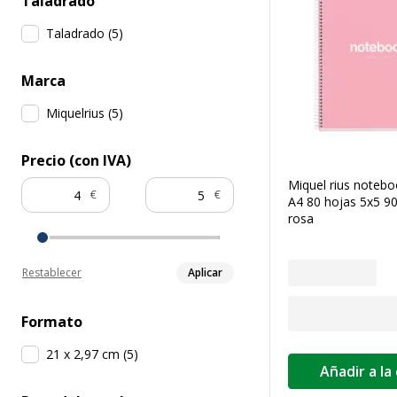
Taladrado
Taladrado
(
5
)
Marca
Miquelrius
(
5
)
Precio (con IVA)
Miquel rius notebo
€
€
A4 80 hojas 5x5 9
rosa
Restablecer
Aplicar
Formato
21 x 2,97 cm
(
5
)
Añadir a la