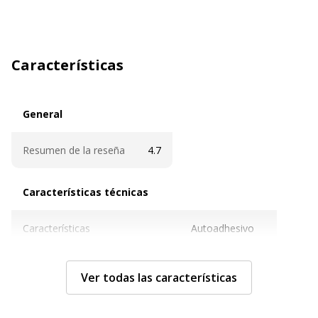
Características
General
General
Resumen de la reseña
4.7
Características técnicas
Características técnicas
Características
Autoadhesivo
Categoría de producto de papel
Papel de notas
Ver todas las características
Color del papel
Amarillo canario