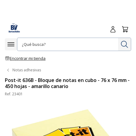
Iniciar sesió
Carrit
In
Afficher la navigation
Encontrar mi tienda
Notas adhesivas
Post-it 636B - Bloque de notas en cubo - 76 x 76 mm -
450 hojas - amarillo canario
Ref.
23401