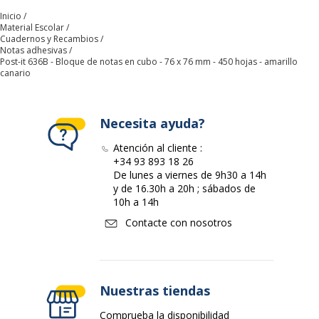
Inicio
Formato
7,6 x 7,6 cm
Material Escolar
Cuadernos y Recambios
Notas adhesivas
Material del producto
Papel
Post-it 636B - Bloque de notas en cubo - 76 x 76 mm - 450 hojas - amarillo
canario
Cantidad de páginas
450 Hoja(s)
Necesita ayuda?
Características generales
Características generales
Atención al cliente :
+34 93 893 18 26
Color del producto
Amarilla
De lunes a viernes de 9h30 a 14h
y de 16.30h a 20h ; sábados de
10h a 14h
Cantidad incluida
1
Contacte con nosotros
Características ambientales
Características ambientales
Certificado PEFC
Sí
Nuestras tiendas
Comprueba la disponibilidad