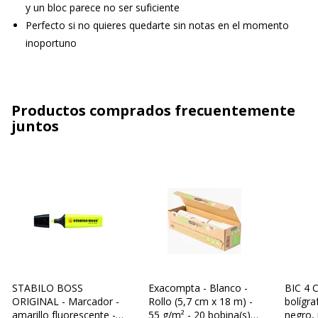
y un bloc parece no ser suficiente
Perfecto si no quieres quedarte sin notas en el momento
inoportuno
Productos comprados frecuentemente
juntos
STABILO BOSS
Exacompta - Blanco -
BIC 4 C
ORIGINAL - Marcador -
Rollo (5,7 cm x 18 m) -
bolígra
amarillo fluorescente -
55 g/m² - 20 bobina(s)
negro, 