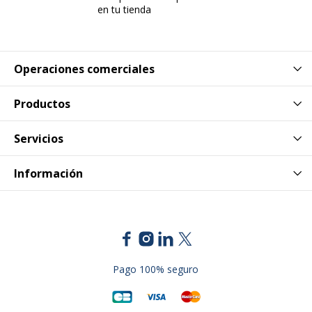
Reciclable
No
en tu tienda
Datos de identificación
Datos de identificación
Operaciones comerciales
Código de barras maestro
3134375231626
Productos
Marca
Post-it
Servicios
Referencia del fabricante
23401
Información
Dimensiones y peso
Dimensiones y peso
Altura
45 mm
Anchura
76 mm
Pago 100% seguro
Peso del Producto
45 g