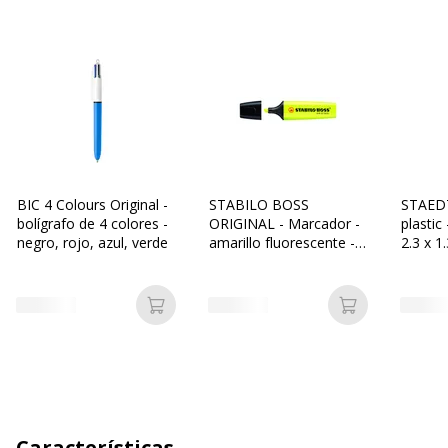
BIC 4 Colours Original -
STABILO BOSS
STAED
bolígrafo de 4 colores -
ORIGINAL - Marcador -
plastic
negro, rojo, azul, verde
amarillo fluorescente -
2.3 x 1
tinta al agua - 2-5 mm
polipro
Añadir a la cesta
Añadir a la c
Características