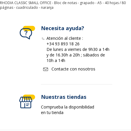
RHODIA CLASSIC SMALL OFFICE - Bloc de notas - grapado - A5 - 40 hojas / 80
Cantidad incluida
1
páginas - cuadriculado - naranja
Información sobre los servicios
Información sobre los servicios
Necesita ayuda?
Atención al cliente :
Descargo de
La imagen del producto
+34 93 893 18 26
responsabilidad sobre el
mostrado puede ser de
De lunes a viernes de 9h30 a 14h
color de la imagen
otro color
y de 16.30h a 20h ; sábados de
10h a 14h
Características ambientales
Características ambientales
Contacte con nosotros
Certificado PEFC
Sí
Datos de identificación
Nuestras tiendas
Datos de identificación
Comprueba la disponibilidad
en tu tienda
Código de barras maestro
3030920162004
Marca
RHODIA