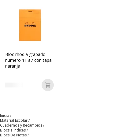
Nº de páginas
80 Página(s)
Cantidad de páginas
40 Hoja(s)
Empaquetado
Encuadernación superior
Tipo de regla
Cuadriculado
Bloc rhodia grapado
numero 11 a7 con tapa
Tipo de paquete
Grapado
naranja
Tipo de regla
Cuadriculado (otros)
Añadir a la cesta
Características generales
Características generales
Categoría de color
Naranja
Inicio
Material Escolar
Cuadernos y Recambios
Color del exterior
Naranja
Blocs e Índices
Blocs De Notas