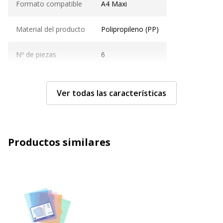
Formato compatible
A4 Maxi
Material del producto
Polipropileno (PP)
Nº de piezas
6
Nº de orificios
11
Ver todas las características
En fichas
Sí
Transparente
Sí
Productos similares
Características generales
Características generales
Categoría de color
Amarillo, Azul, Naranja, Rojo, Rosa,
Verde
Repuestos
N/A