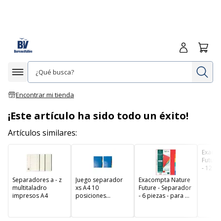
Iniciar sesió
Carrit
In
Afficher la navigation
Encontrar mi tienda
¡Este artículo ha sido todo un éxito!
Artículos similares:
Exaco
Future
- 12 pi
A4 - c
Separadores a - z
Juego separador
Exacompta Nature
rojo 
multitaladro
xs A4 10
Future - Separador
impresos A4
posiciones
- 6 piezas - para A4
ecologico 16
- con pestañas
taladros