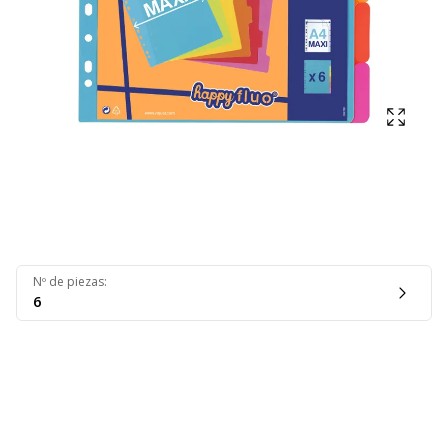
Mostra
Nº de piezas
:
6