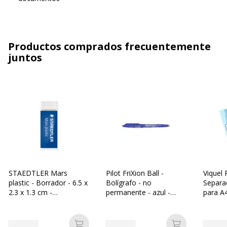
Productos comprados frecuentemente
juntos
STAEDTLER Mars
Pilot FriXion Ball -
Viquel 
plastic - Borrador - 6.5 x
Bolígrafo - no
Separad
2.3 x 1.3 cm -
permanente - azul -
para A
polipropileno
tinta de gel - 0.7 mm -
pestaña
fino - con borrador
variad