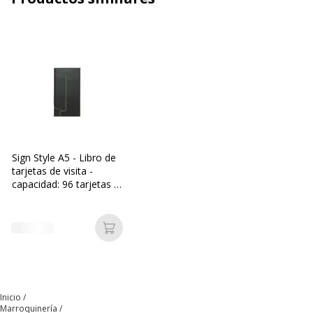
Código de barras maestro
8410782121589
Marca
APLI
Referencia del fabricante
12158
Sign Style A5 - Libro de
tarjetas de visita -
capacidad: 96 tarjetas -
negro
Añadir a la cesta
Inicio
Marroquinería