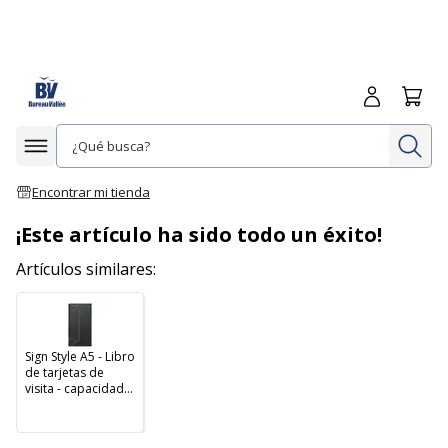
Iniciar sesió
Carrit
In
Afficher la navigation
Encontrar mi tienda
¡Este artículo ha sido todo un éxito!
Artículos similares:
Sign Style A5 - Libro
de tarjetas de
visita - capacidad:
96 tarjetas - negro