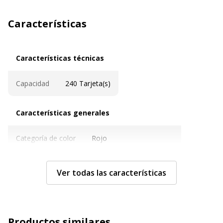
Características
Características técnicas
Características técnicas
Capacidad
240 Tarjeta(s)
Características generales
Características generales
Categoría de color
Rojo
Cantidad incluida
1
Ver todas las características
Tipo de producto
Libro de tarjetas de visita
Datos de identificación
Datos de identificación
Productos similares