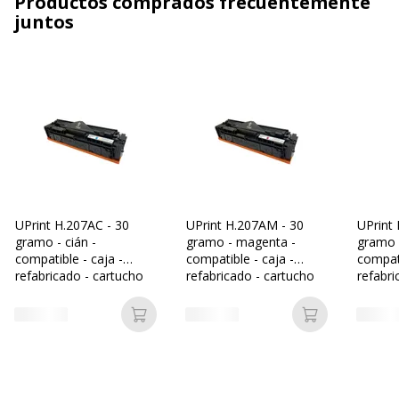
Productos comprados frecuentemente
juntos
UPrint H.207AC - 30
UPrint H.207AM - 30
UPrint 
gramo - cián -
gramo - magenta -
gramo -
compatible - caja -
compatible - caja -
compati
refabricado - cartucho
refabricado - cartucho
refabri
de tóner (alternativa
de tóner (alternativa
de tóne
para: HP 207A)
para: HP 207A)
para: 
Añadir a la cesta
Añadir a la c