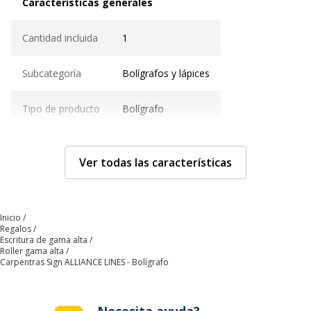
Características generales
Cantidad incluida
1
Subcategoría
Bolígrafos y lápices
Tipo de producto
Bolígrafo
Características técnicas
Características técnicas
Ver todas las características
Con tapa
Sí
Inicio
Sujeción de bolsillo
Sí
Regalos
Escritura de gama alta
Roller gama alta
Características
Acabado lacado
Carpentras Sign ALLIANCE LINES - Bolígrafo
Recargable
Sí