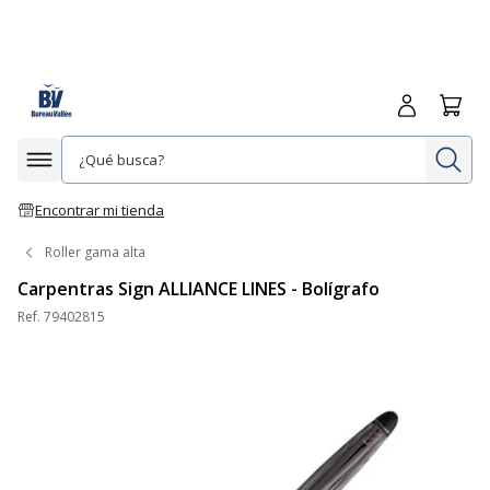
Iniciar sesió
Carrit
In
Afficher la navigation
Encontrar mi tienda
Roller gama alta
Carpentras Sign ALLIANCE LINES - Bolígrafo
Ref.
79402815