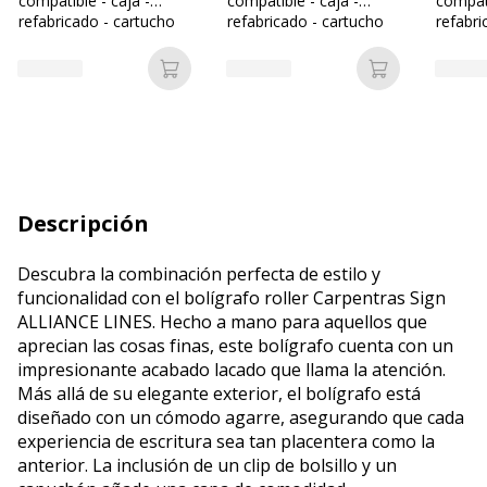
compatible - caja -
compatible - caja -
compati
refabricado - cartucho
refabricado - cartucho
refabri
de tóner (alternativa
de tóner (alternativa
de tóne
para: HP 207A)
para: HP 207A)
para: 
Añadir a la cesta
Añadir a la c
Descripción
Descubra la combinación perfecta de estilo y
funcionalidad con el bolígrafo roller Carpentras Sign
ALLIANCE LINES. Hecho a mano para aquellos que
aprecian las cosas finas, este bolígrafo cuenta con un
impresionante acabado lacado que llama la atención.
Más allá de su elegante exterior, el bolígrafo está
diseñado con un cómodo agarre, asegurando que cada
experiencia de escritura sea tan placentera como la
anterior. La inclusión de un clip de bolsillo y un