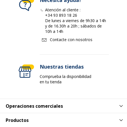
Necesita ayuda?
Agarradero
Sí
Atención al cliente :
+34 93 893 18 26
Datos de identificación
De lunes a viernes de 9h30 a 14h
Datos de identificación
y de 16.30h a 20h ; sábados de
10h a 14h
Código de barras maestro
3219913631325
Contacte con nosotros
Marca
Carpentras Sign
Nuestras tiendas
Referencia del fabricante
SD363132A
Comprueba la disponibilidad
Datos logísticos
en tu tienda
Datos logísticos
Cantidad empaquetada
1
Operaciones comerciales
Productos