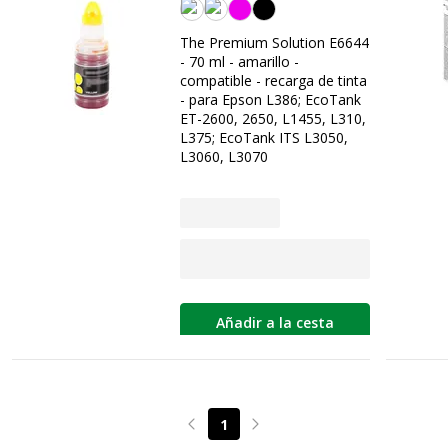
Amarilla
The Premium Solution E6644
- 70 ml - amarillo -
compatible - recarga de tinta
- para Epson L386; EcoTank
ET-2600, 2650, L1455, L310,
L375; EcoTank ITS L3050,
L3060, L3070
Añadir a la cesta
1
Page précédente
Page suivante