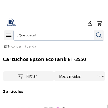
Iniciar sesió
Carrit
In
Afficher la navigation
Encontrar mi tienda
Cartuchos Epson EcoTank ET-2550
Ordenar
Filtrar
2
artículos