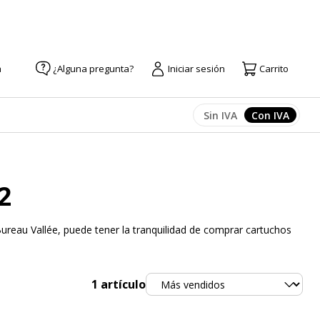
a
¿Alguna pregunta?
Iniciar sesión
Carrito
Sin IVA
Con IVA
Afficher les prix
Afficher l
2
ureau Vallée, puede tener la tranquilidad de comprar cartuchos
Ordenar
1
artículo