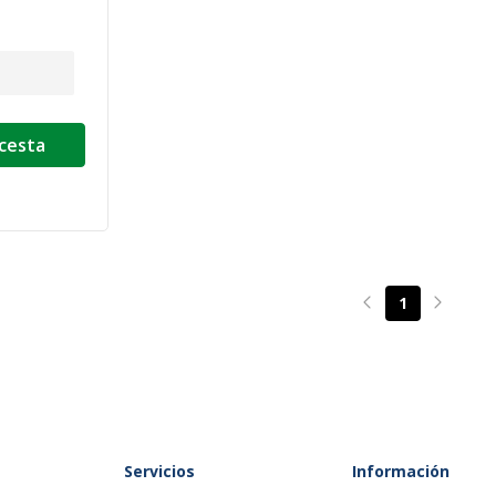
 cesta
1
Page précédente
Page su
Servicios
Información