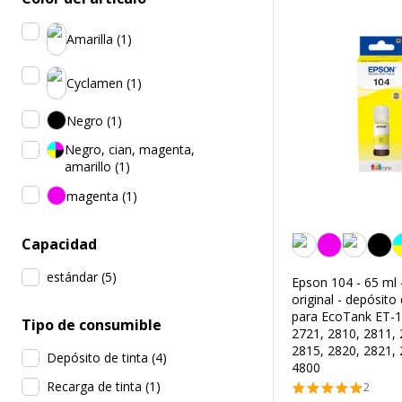
Amarilla
(
1
)
Cyclamen
(
1
)
Negro
(
1
)
Negro, cian, magenta,
amarillo
(
1
)
magenta
(
1
)
Amarilla
Capacidad
estándar
(
5
)
Epson 104 - 65 ml -
original - depósito 
para EcoTank ET-1
Tipo de consumible
2721, 2810, 2811, 
2815, 2820, 2821, 
Depósito de tinta
(
4
)
4800
Recarga de tinta
(
1
)
2