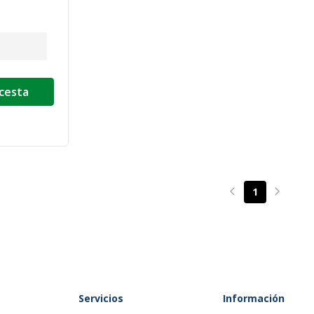
 cesta
1
Page précédente
Page su
Servicios
Información