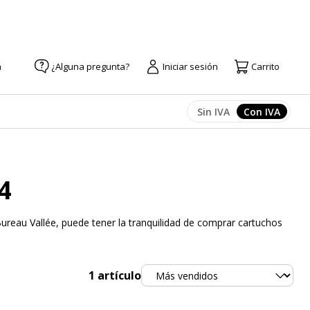
a
¿Alguna pregunta?
Iniciar sesión
Carrito
Sin IVA
Con IVA
Afficher les prix
Afficher l
4
ureau Vallée, puede tener la tranquilidad de comprar cartuchos
Ordenar
1
artículo