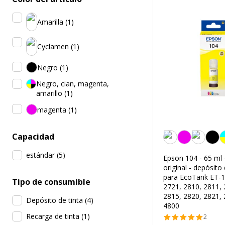
Amarilla
(
1
)
Cyclamen
(
1
)
Negro
(
1
)
Negro, cian, magenta,
amarillo
(
1
)
magenta
(
1
)
Amarilla
Capacidad
estándar
(
5
)
Epson 104 - 65 ml -
original - depósito 
para EcoTank ET-1
Tipo de consumible
2721, 2810, 2811, 
2815, 2820, 2821, 
Depósito de tinta
(
4
)
4800
Recarga de tinta
(
1
)
2