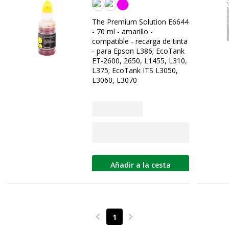
Amarilla
The Premium Solution E6644
- 70 ml - amarillo -
compatible - recarga de tinta
- para Epson L386; EcoTank
ET-2600, 2650, L1455, L310,
L375; EcoTank ITS L3050,
L3060, L3070
Añadir a la cesta
1
Page précédente
Page suivante