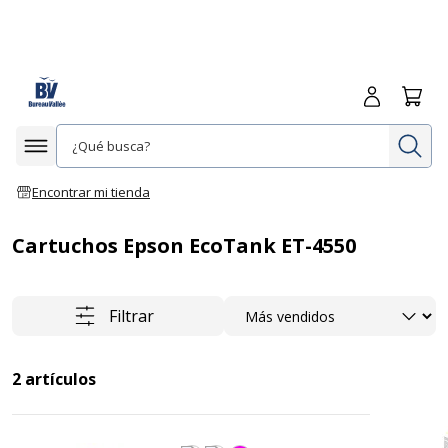
Iniciar sesió
Carrit
In
Afficher la navigation
Encontrar mi tienda
Cartuchos Epson EcoTank ET-4550
Ordenar
Filtrar
2
artículos