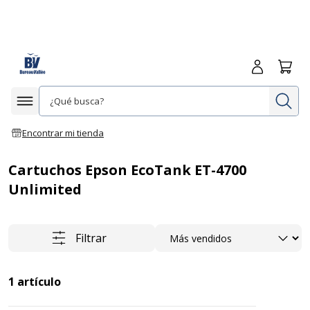
Iniciar sesió
Carrit
In
Afficher la navigation
Encontrar mi tienda
Cartuchos Epson EcoTank ET-4700
Unlimited
Ordenar
Filtrar
1
artículo