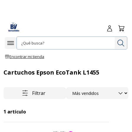
Iniciar sesió
Carrit
In
Afficher la navigation
Encontrar mi tienda
Cartuchos Epson EcoTank L1455
Ordenar
Filtrar
1
artículo