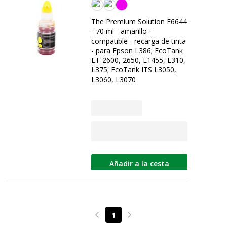
Amarilla
The Premium Solution E6644
- 70 ml - amarillo -
compatible - recarga de tinta
- para Epson L386; EcoTank
ET-2600, 2650, L1455, L310,
L375; EcoTank ITS L3050,
L3060, L3070
Añadir a la cesta
1
Page précédente
Page suivante