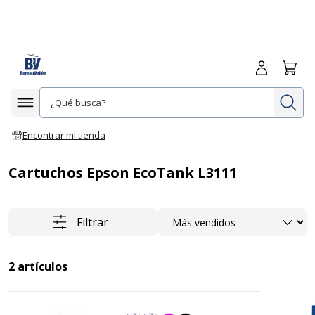
Iniciar sesió
Carrit
In
Afficher la navigation
Encontrar mi tienda
Cartuchos Epson EcoTank L3111
Ordenar
Filtrar
2
artículos