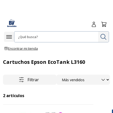
Iniciar sesió
Carrit
In
Afficher la navigation
Encontrar mi tienda
Cartuchos Epson EcoTank L3160
Ordenar
Filtrar
2
artículos