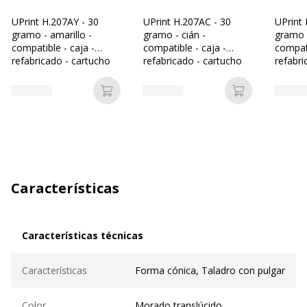
UPrint H.207AY - 30
UPrint H.207AC - 30
UPrint
gramo - amarillo -
gramo - cián -
gramo 
compatible - caja -
compatible - caja -
compati
refabricado - cartucho
refabricado - cartucho
refabri
de tóner (alternativa
de tóner (alternativa
de tóne
para: HP 207A)
para: HP 207A)
para: 
Añadir a la cesta
Añadir a la c
Características
Características técnicas
Características técnicas
Características
Forma cónica, Taladro con pulgar
Color
Morado translúcido