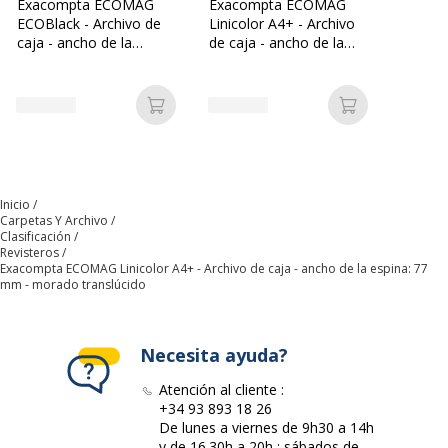
Exacompta ECOMAG
Exacompta ECOMAG
Datos de identificación
ECOBlack - Archivo de
Linicolor A4+ - Archivo
Datos de identificación
caja - ancho de la
de caja - ancho de la
espina: 77 mm - para
espina: 77 mm -
Código de barras maestro
9002493019973
257 x 248 mm - negro
transparente
Añadir a la cesta
Añadir a la c
Marca
Exacompta
Referencia del fabricante
18119D
Inicio
Dimensiones y peso
Carpetas Y Archivo
Dimensiones y peso
Clasificación
Revisteros
Exacompta ECOMAG Linicolor A4+ - Archivo de caja - ancho de la espina: 77
mm - morado translúcido
Altura
257 mm
Anchura
77 mm
Necesita ayuda?
Profundidad
248 mm
Atención al cliente :
+34 93 893 18 26
De lunes a viernes de 9h30 a 14h
y de 16.30h a 20h ; sábados de