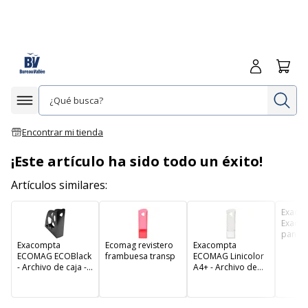
Iniciar sesió
Carrit
In
Afficher la navigation
Encontrar mi tienda
¡Este artículo ha sido todo un éxito!
Artículos similares:
Exaco
Exactiv
pantal
Exacompta
Ecomag revistero
Exacompta
recamb
ECOMAG ECOBlack
frambuesa transp
ECOMAG Linicolor
- negr
- Archivo de caja -
A4+ - Archivo de
ancho de la espina:
caja - ancho de la
77 mm - para 257 x
espina: 77 mm -
248 mm - negro
transparente