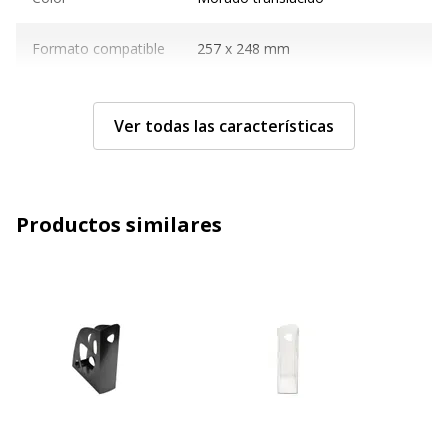
Formato compatible
257 x 248 mm
Anchura de columna
77 mm
Ver todas las características
Transparente
Sí
Características generales
Características generales
Productos similares
Categoría de color
Púrpura, Transparente
Color del producto
Violeta transparente
Cantidad incluida
1
Tipo de producto
Archivo de caja