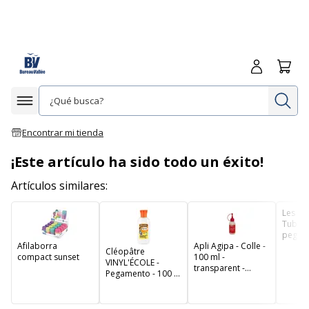
Iniciar sesió
Carrit
In
Afficher la navigation
Encontrar mi tienda
¡Este artículo ha sido todo un éxito!
Artículos similares:
Les Pri
Tubos
pegam
Afilaborra
Apli Agipa - Colle -
fuerte 
Cléopâtre
compact sunset
100 ml -
VINYL'ÉCOLE -
transparent -
Pegamento - 100 g
silicone, acrylique
- vinilo