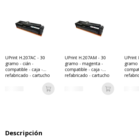
UPrint H.207AC - 30
UPrint H.207AM - 30
UPrint 
gramo - cián -
gramo - magenta -
gramo -
compatible - caja -
compatible - caja -
compati
refabricado - cartucho
refabricado - cartucho
refabri
de tóner (alternativa
de tóner (alternativa
de tóne
para: HP 207A)
para: HP 207A)
para: 
Añadir a la cesta
Añadir a la c
Descripción