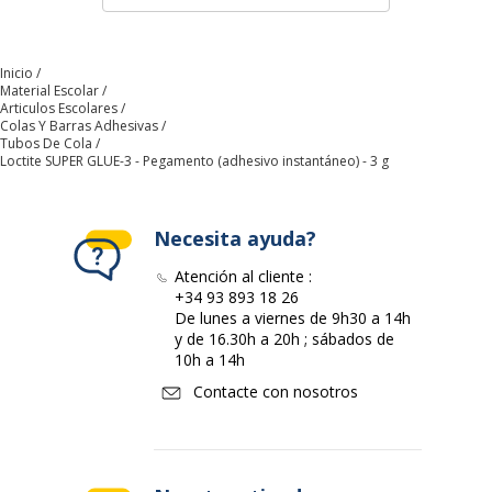
Tipo de producto
Pegamento
Datos de identificación
Inicio
Datos de identificación
Material Escolar
Articulos Escolares
Colas Y Barras Adhesivas
Código de barras maestro
3178040669642
Tubos De Cola
Loctite SUPER GLUE-3 - Pegamento (adhesivo instantáneo) - 3 g
Marca
Loctite
Necesita ayuda?
Referencia del fabricante
9H 1598811
Atención al cliente :
+34 93 893 18 26
Dimensiones y peso
De lunes a viernes de 9h30 a 14h
Dimensiones y peso
y de 16.30h a 20h ; sábados de
10h a 14h
Peso
3 g
Contacte con nosotros