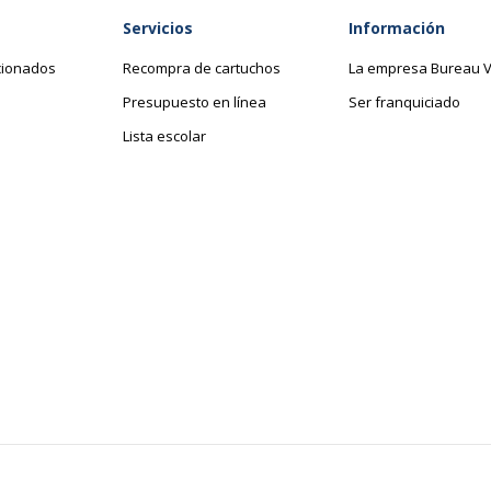
435258254158
Altura
Servicios
Información
raga Import
Anchura
cionados
Recompra de cartuchos
La empresa Bureau V
Presupuesto en línea
Ser franquiciado
5415
Profundidad
Lista escolar