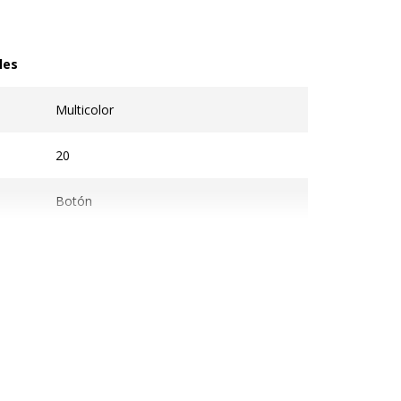
les
s
Multicolor
20
Botón
Libro de tarjetas de visita