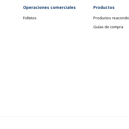
Código de barras maestro
8
Operaciones comerciales
Productos
Marca
F
Folletos
Productos reacondi
Guías de compra
Referencia del fabricante
2