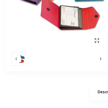
Mostr
Diapositiva anterior
La 
Descr