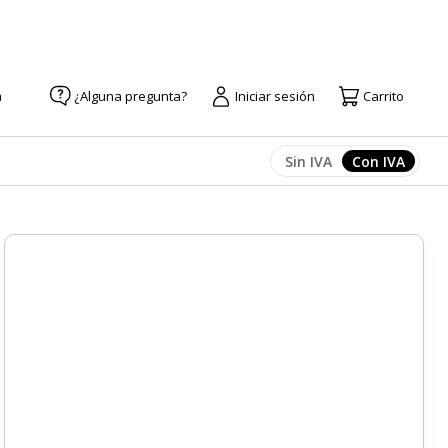
a
¿Alguna pregunta?
Iniciar sesión
Carrito
Sin IVA
Con IVA
Afficher les prix
Afficher l