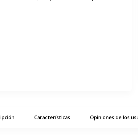
ar pantalla completa
siguiente diapositiva
ipción
Características
Opiniones de los us