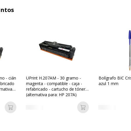
untos
mo - cián
UPrint H.207AM - 30 gramo -
Bolígrafo BIC Cr
abricado
magenta - compatible - caja -
azul 1 mm
rnativa
refabricado - cartucho de tóner
(alternativa para: HP 207A)
Añadir a la cesta
Añadir a la cesta