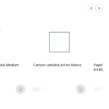
Productos 
Próxi
istal Medium
Canson cartulina A4 iris blanco
Papel bla
A4 80gr o
Añadir a la cesta
Añadir a la ces