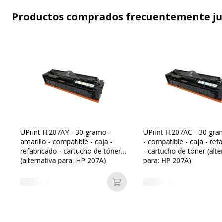
Productos comprados frecuentemente j
UPrint H.207AY - 30 gramo -
UPrint H.207AC - 30 gra
amarillo - compatible - caja -
- compatible - caja - ref
refabricado - cartucho de tóner
- cartucho de tóner (alte
(alternativa para: HP 207A)
para: HP 207A)
Añadir a la cesta