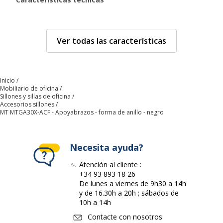
Color
Negro
Ver todas las características
Características generales
Características generales
Categoría de color
Negro
Inicio
Mobiliario de oficina
Sillones y sillas de oficina
Accesorios sillones
Color de revestimiento
Negro
MT MTGA30X-ACF - Apoyabrazos - forma de anillo - negro
Cantidad incluida
1
Necesita ayuda?
Tipo de producto
Apoyabrazos
Atención al cliente :
+34 93 893 18 26
Datos de identificación
De lunes a viernes de 9h30 a 14h
Datos de identificación
y de 16.30h a 20h ; sábados de
10h a 14h
Código de barras maestro
3700339878253
Contacte con nosotros