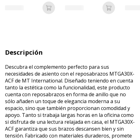
de tóner (alternativa
de tóner (alternativa
de tóne
para: HP 207A)
para: HP 207A)
para: 
Añadir a la cesta
Añadir a la c
Descripción
Descubra el complemento perfecto para sus
necesidades de asiento con el reposabrazos MTGA30X-
ACF de MT International. Diseñado teniendo en cuenta
tanto la estética como la funcionalidad, este producto
cuenta con reposabrazos en forma de anillo que no
sólo añaden un toque de elegancia moderna a su
espacio, sino que también proporcionan comodidad y
apoyo. Tanto si trabaja largas horas en la oficina como
si disfruta de una lectura relajada en casa, el MTGA30X-
ACF garantiza que sus brazos descansen bien y sin
tensión. Fabricado con materiales duraderos, promete