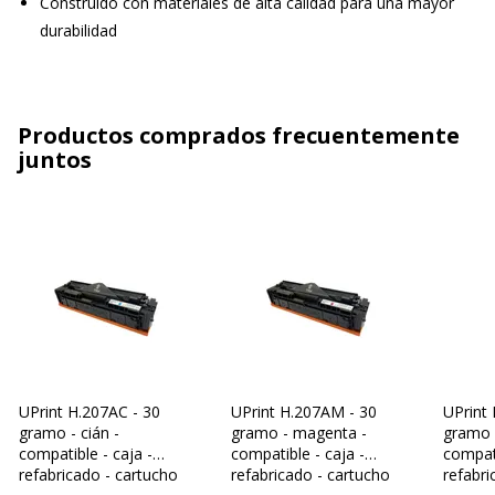
Construido con materiales de alta calidad para una mayor
durabilidad
Productos comprados frecuentemente
juntos
UPrint H.207AC - 30
UPrint H.207AM - 30
UPrint 
gramo - cián -
gramo - magenta -
gramo -
compatible - caja -
compatible - caja -
compati
refabricado - cartucho
refabricado - cartucho
refabri