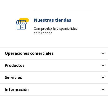
Marca
MT International
Referencia del fabricante
MTGA30XACF-N
Nuestras tiendas
Comprueba la disponibilidad
Dimensiones y peso
Dimensiones y peso
en tu tienda
Peso del Producto
2 kg
Operaciones comerciales
Productos
Servicios
Información