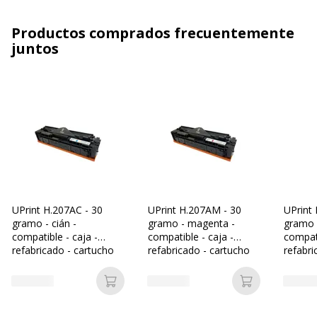
Productos comprados frecuentemente
juntos
UPrint H.207AC - 30
UPrint H.207AM - 30
UPrint 
gramo - cián -
gramo - magenta -
gramo -
compatible - caja -
compatible - caja -
compati
refabricado - cartucho
refabricado - cartucho
refabri
de tóner (alternativa
de tóner (alternativa
de tóne
para: HP 207A)
para: HP 207A)
para: 
Añadir a la cesta
Añadir a la c