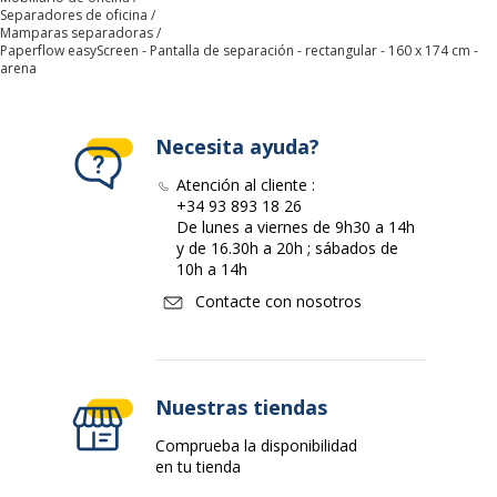
Separadores de oficina
Mamparas separadoras
Datos de identificación
Paperflow easyScreen - Pantalla de separación - rectangular - 160 x 174 cm -
Datos de identificación
arena
Código de barras maestro
3660141944051
Necesita ayuda?
Marca
MEET
Atención al cliente :
+34 93 893 18 26
Referencia del fabricante
ES160.13.15
De lunes a viernes de 9h30 a 14h
y de 16.30h a 20h ; sábados de
10h a 14h
Dimensiones y peso
Dimensiones y peso
Contacte con nosotros
Altura
174 cm
Anchura
160 cm
Nuestras tiendas
Comprueba la disponibilidad
Garantía
en tu tienda
Garantía