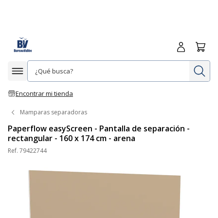
Iniciar sesió
Carrit
In
Afficher la navigation
Encontrar mi tienda
Mamparas separadoras
Paperflow easyScreen - Pantalla de separación -
rectangular - 160 x 174 cm - arena
Ref.
79422744