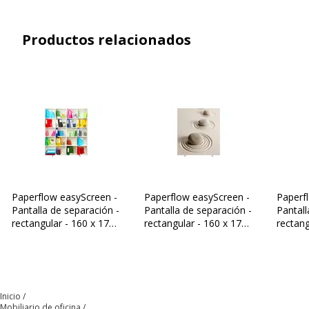
Color
Arena
Productos relacionados
Forma
Rectangular
Material del marco
Aluminio
Material del producto
Textil
Características generales
Características generales
Categoría de color
Beige
Paperflow easyScreen -
Paperflow easyScreen -
Paperf
Pantalla de separación -
Pantalla de separación -
Pantall
rectangular - 160 x 173
rectangular - 160 x 173
rectang
Cantidad incluida
1
cm - bookcase
cm - sandy
cm - az
Modelo
Arena
Inicio
Tipo de producto
Pantalla de separación
Mobiliario de oficina