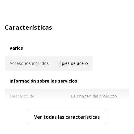
Características
Varios
Varios
Accesorios incluidos
2 pies de acero
Información sobre los servicios
Información sobre los servicios
Descargo de
La imagen del producto
responsabilidad sobre el
mostrado puede ser de
color de la imagen
otro color
Ver todas las características
Características técnicas
Características técnicas