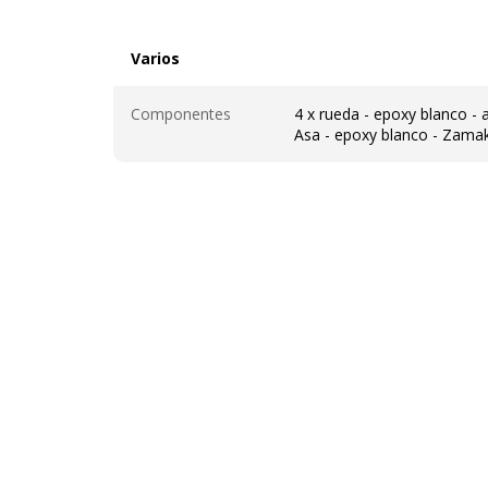
Varios
Varios
Componentes
4 x rueda - epoxy blanco - 
Asa - epoxy blanco - Zama
Características técnicas
Características técnicas
Color
Blanco, Madera 
italiano
Material del producto
Tablero de partí
melamina