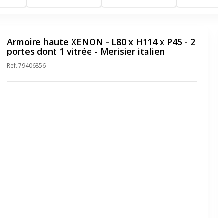
Armoire haute XENON - L80 x H114 x P45 - 2
portes dont 1 vitrée - Merisier italien
Ref.
79406856
ar pantalla completa