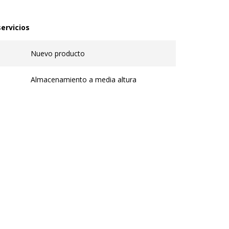
ervicios
rvicios
Nuevo producto
Almacenamiento a media altura
les
s
Beige, Blanco
Xenon
3