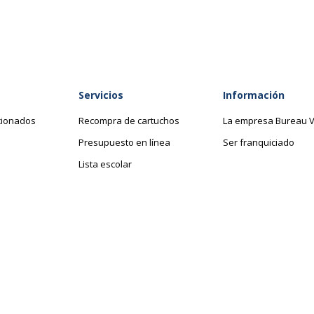
lave)
Cantidad incluida
Nº de puertas
Servicios
Información
Apertura
cionados
Recompra de cartuchos
La empresa Bureau V
Tipo de instalación
Presupuesto en línea
Ser franquiciado
Lista escolar
Tipo de puerta
Tipo de producto
Dimensiones y peso