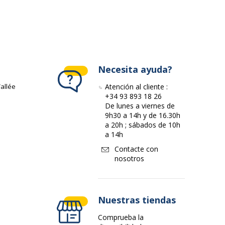
1
2
Necesita ayuda?
Lateral
allée
Atención al cliente :
+34 93 893 18 26
Apoyo de pie
De lunes a viernes de
9h30 a 14h y de 16.30h
Con bisagras
a 20h ; sábados de 10h
a 14h
Contacte con
Unidad de almacenamiento
nosotros
Nuestras tiendas
Comprueba la