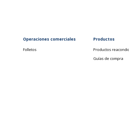
Cierre
Sí (bloqueo por l
Categoría de altura de
Alto
muebles
Operaciones comerciales
Productos
Folletos
Productos reacondi
Guías de compra
Datos de identificación