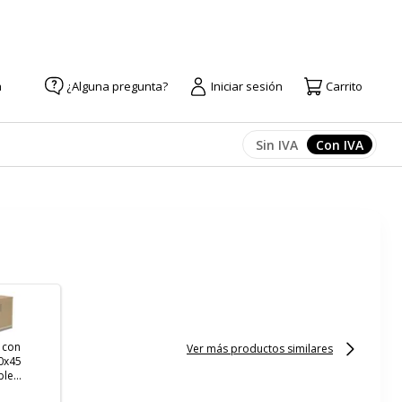
a
¿Alguna pregunta?
Iniciar sesión
Carrito
Sin IVA
Con IVA
Afficher les prix
Afficher l
 con
Ver más productos similares
0x45
ble
e