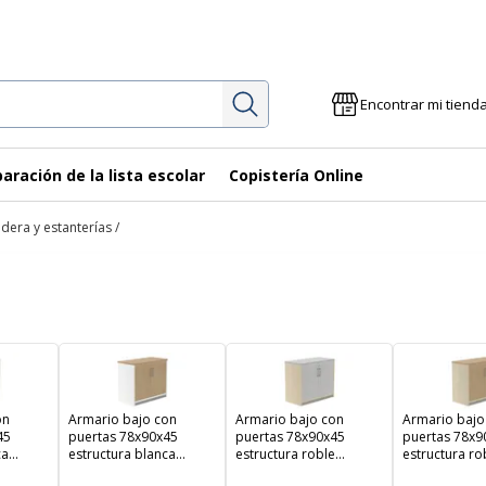
Investigación
Encontrar mi tiend
aración de la lista escolar
Copistería Online
era y estanterías
on
Armario bajo con
Armario bajo con
Armario bajo
45
puertas 78x90x45
puertas 78x90x45
puertas 78x9
ca
estructura blanca
estructura roble
estructura ro
puertas roble
puertas gris
puertas robl