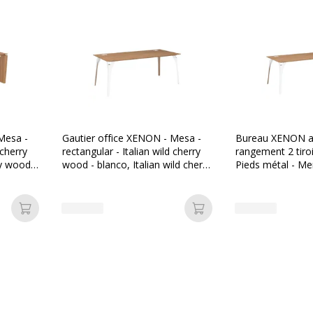
Mesa -
Gautier office XENON - Mesa -
Bureau XENON av
 cherry
rectangular - Italian wild cherry
rangement 2 tiroi
ry wood
wood - blanco, Italian wild cherry
Pieds métal - Meri
wood base
Añadir a la cesta
Añadir a la cesta