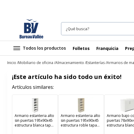
Todos los productos
Folletos
Franquicia
Prep
Inicio
Mobiliario de oficina
Almacenamiento
Estanterías
Armarios de mad
¡Este artículo ha sido todo un éxito!
Artículos similares:
Armario estanteria alto
Armario estanteria alto
Armario bajo c
sin puertas 195x90x45
sin puertas 195x90x45
puertas 78x90x
estructura blanca tapa
estructura roble tapa
estructura blan
gris
roble
puertas blanca