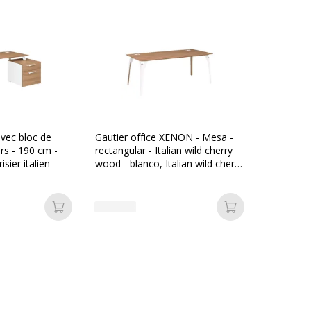
ec bloc de
Gautier office XENON - Mesa -
rs - 190 cm -
rectangular - Italian wild cherry
sier italien
wood - blanco, Italian wild cherry
wood base
Añadir a la cesta
Añadir a la ces