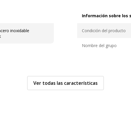
Información sobre los s
Información sobre los se
acero inoxidable
Condición del producto
k
Nombre del grupo
Ver todas las características
Características genera
Características generale
de cerezo silvestre
Categoría de color
Rango
culas recubierto de
Nº de baldas