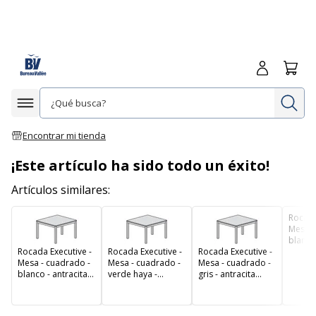
Iniciar sesió
Carrit
In
Afficher la navigation
Encontrar mi tienda
¡Este artículo ha sido todo un éxito!
Artículos similares:
Rocada
Mesa -
blanco 
Rocada Executive -
Rocada Executive -
Rocada Executive -
base
Mesa - cuadrado -
Mesa - cuadrado -
Mesa - cuadrado -
blanco - antracita
verde haya -
gris - antracita
base
antracita base
base