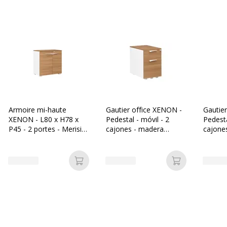
Armoire mi-haute
Gautier office XENON -
Gautie
XENON - L80 x H78 x
Pedestal - móvil - 2
Pedesta
P45 - 2 portes - Merisier
cajones - madera
cajone
italien
aglomerada - Italian
coated 
wild cherry wood
blanco,
cherry
Añadir a la cesta
Añadir a la c