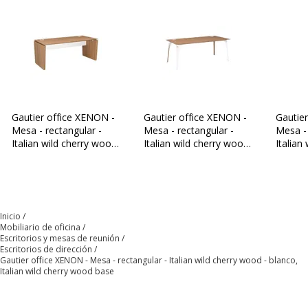
Bordes
ABS 1 et 2 mm
Color
Madera de cerezo silvestre
italiano
Densidad del panel
660 kg/m3
Gautier office XENON -
Gautier office XENON -
Gautie
Mesa - rectangular -
Mesa - rectangular -
Mesa - 
Italian wild cherry wood
Italian wild cherry wood
Italian
Grosor
12
- Italian wild cherry
- blanco, Italian wild
- Italia
wood base
cherry wood base
wood 
Forma
Rectangular
Inicio
Anchura de la
190 cm
Mobiliario de oficina
mesa
Escritorios y mesas de reunión
Escritorios de dirección
Gautier office XENON - Mesa - rectangular - Italian wild cherry wood - blanco,
Material
Madera aglomerada
Italian wild cherry wood base
Acabado
Melamina