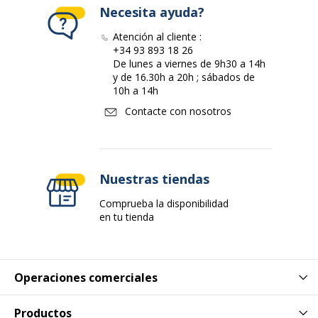
Necesita ayuda?
Forma
90 cm
Atención al cliente :
+34 93 893 18 26
Datos de identificación
De lunes a viernes de 9h30 a 14h
Datos de identificación
y de 16.30h a 20h ; sábados de
10h a 14h
Código de barras maestro
3483600600066
Contacte con nosotros
Marca
Gautier office
Nuestras tiendas
Referencia del fabricante
S15040
Comprueba la disponibilidad
Características básicas
en tu tienda
Características básicas
Material
Lámina de fibra, Stainless steel
Operaciones comerciales
Acabado
Pintura epoxi lacada
Productos